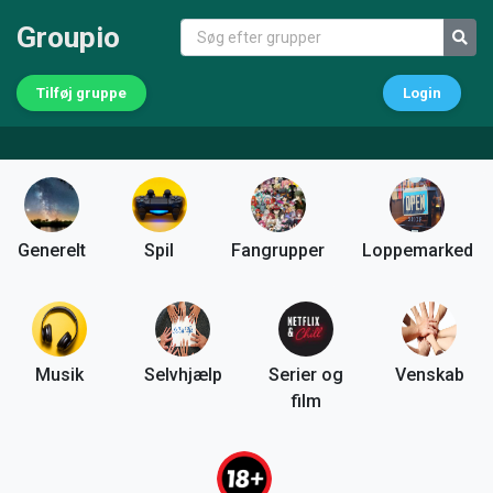
Groupio
Tilføj gruppe
Login
Generelt
Spil
Fangrupper
Loppemarked
Musik
Selvhjælp
Serier og
Venskab
film