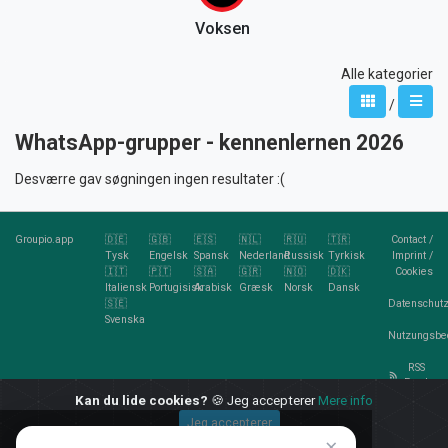
Voksen
Alle kategorier
/
WhatsApp-grupper - kennenlernen 2026
Desværre gav søgningen ingen resultater :(
Groupio.app
🇩🇪
🇬🇧
🇪🇸
🇳🇱
🇷🇺
🇹🇷
Contact
/
Tysk
Engelsk
Spansk
Nederland
Russisk
Tyrkisk
Imprint
/
🇮🇹
🇵🇹
🇸🇦
🇬🇷
🇳🇴
🇩🇰
Cookies
Italiensk
Portugisisk
Arabisk
Græsk
Norsk
Dansk
🇸🇪
Datenschutz
Svenska
Nutzungsbe
RSS
Feed
Kan du lide cookies?
🍪 Jeg accepterer
Mere info
Jeg accepterer
×