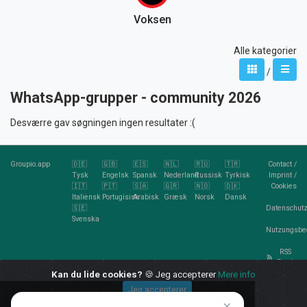
Voksen
Alle kategorier
/
WhatsApp-grupper - community 2026
Desværre gav søgningen ingen resultater :(
Groupio.app
🇩🇪
🇬🇧
🇪🇸
🇳🇱
🇷🇺
🇹🇷
Contact
/
Tysk
Engelsk
Spansk
Nederland
Russisk
Tyrkisk
Imprint
/
🇮🇹
🇵🇹
🇸🇦
🇬🇷
🇳🇴
🇩🇰
Cookies
Italiensk
Portugisisk
Arabisk
Græsk
Norsk
Dansk
🇸🇪
Datenschutz
Svenska
Nutzungsbe
RSS
Feed
Kan du lide cookies?
🍪 Jeg accepterer
Mere info
Jeg accepterer
×