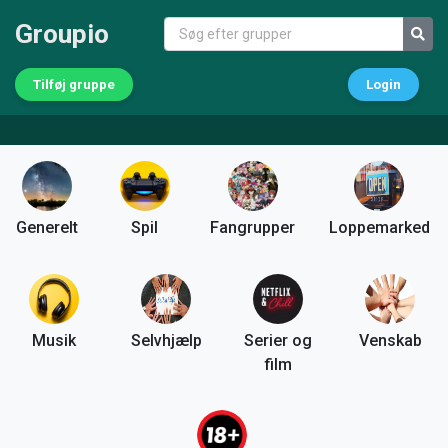
Groupio
Tilføj gruppe
Login
Generelt
Spil
Fangrupper
Loppemarked
Musik
Selvhjælp
Serier og
Venskab
film