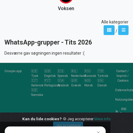
Voksen
Alle kategorier
/
WhatsApp-grupper - Tits 2026
Desværre gav søgningen ingen resultater :(
Groupio.app
🇩🇪
🇬🇧
🇪🇸
🇳🇱
🇷🇺
🇹🇷
Contact
/
Tysk
Engelsk
Spansk
Nederland
Russisk
Tyrkisk
Imprint
/
🇮🇹
🇵🇹
🇸🇦
🇬🇷
🇳🇴
🇩🇰
Cookies
Italiensk
Portugisisk
Arabisk
Græsk
Norsk
Dansk
🇸🇪
Datenschutz
Svenska
Nutzungsbe
RSS
Feed
Kan du lide cookies?
🍪 Jeg accepterer
Mere info
Jeg accepterer
×