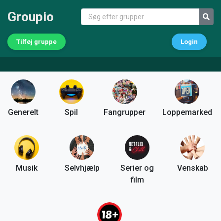
Groupio
Tilføj gruppe
Login
Generelt
Spil
Fangrupper
Loppemarked
Musik
Selvhjælp
Serier og
Venskab
film