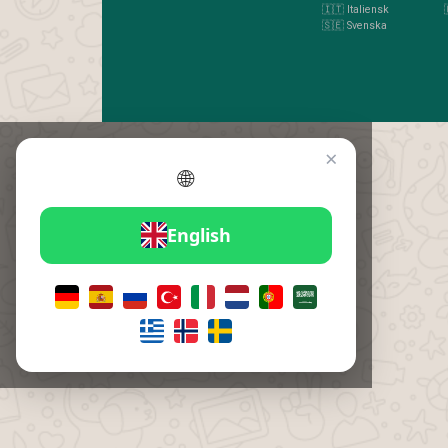
🇮🇹 Italiensk
🇸🇪 Svenska
×
🌐
English