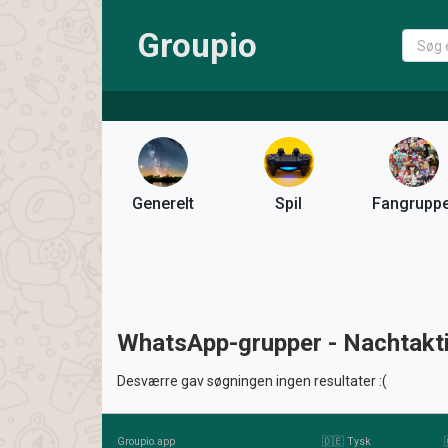
Groupio
Generelt
Spil
Fangrupp
WhatsApp-grupper - Nachtakt
Desværre gav søgningen ingen resultater :(
Groupio.app
🇩🇪 Tysk