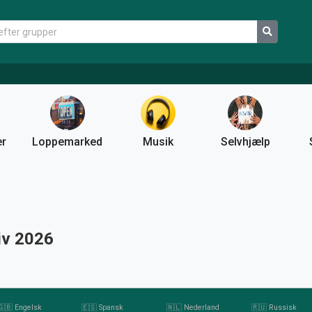
er
Loppemarked
Musik
Selvhjælp
iv 2026
🇬🇧 Engelsk
🇪🇸 Spansk
🇳🇱 Nederland
🇷🇺 Russisk