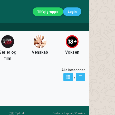
Tilføj gruppe
Login
Serier og
Venskab
Voksen
film
Alle kategorier
/
🇹🇷 Tyrkisk
Contact
/
Imprint
/
Cookies