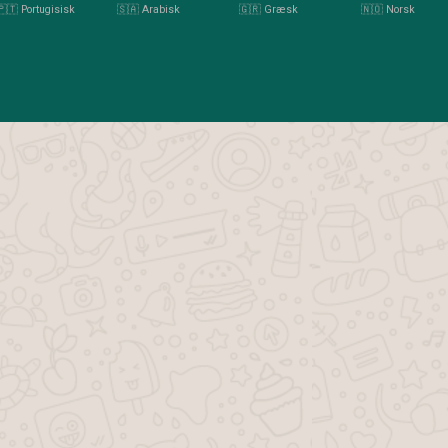
🇵🇹 Portugisisk
🇸🇦 Arabisk
🇬🇷 Græsk
🇳🇴 Norsk