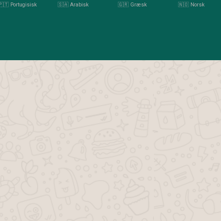
🇵🇹 Portugisisk
🇸🇦 Arabisk
🇬🇷 Græsk
🇳🇴 Norsk