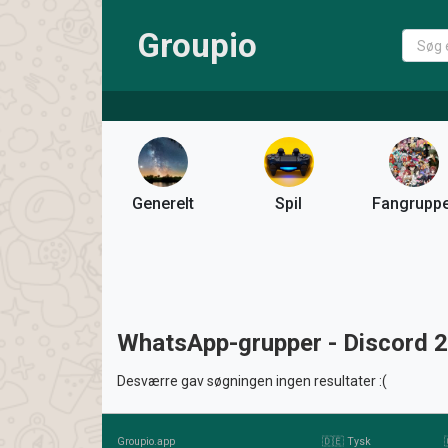
Groupio
Generelt
Spil
Fangrupp
WhatsApp-grupper - Discord 
Desværre gav søgningen ingen resultater :(
Groupio.app
🇩🇪 Tysk