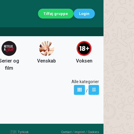
Tilføj gruppe
Login
Serier og
Venskab
Voksen
film
Alle kategorier
/
🇹🇷 Tyrkisk
Contact
/
Imprint
/
Cookies