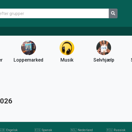
er
Loppemarked
Musik
Selvhjælp
2026
🇬🇧 Engelsk
🇪🇸 Spansk
🇳🇱 Nederland
🇷🇺 Russisk