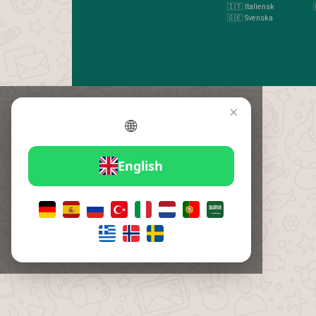
🇮🇹 Italiensk
🇸🇪 Svenska
×
🌐
English