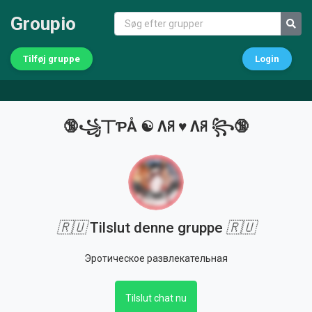
Groupio
Tilføj gruppe
Login
🔞꧁丅ƤÅ ☯︎ Λꋪ ♥︎ Λꋪ ꧂🔞
🇷🇺
Tilslut denne gruppe
🇷🇺
Эротическое развлекательная
Tilslut chat nu