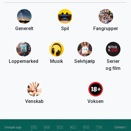
Generelt
Spil
Fangrupper
Loppemarked
Musik
Selvhjælp
Serier
og film
Venskab
Voksen
Groupio.app
🇩🇪
🇬🇧
🇪🇸
🇳🇱
🇷🇺
🇹🇷
Contact
/