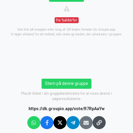
fra %alder%+
Ved klik på knappen eller brug af QR-koden forlader du Groupio.app.
Vi tager afstand fra alt indhold, alle chats og medier, der udveksles i gruppen.
Stem på denne gruppe
Placér linket i din gruppebeskrivelse for at vises øverst i
søgeresultaterne.
https://dk.groupio.app/vote/R7RpAaYw