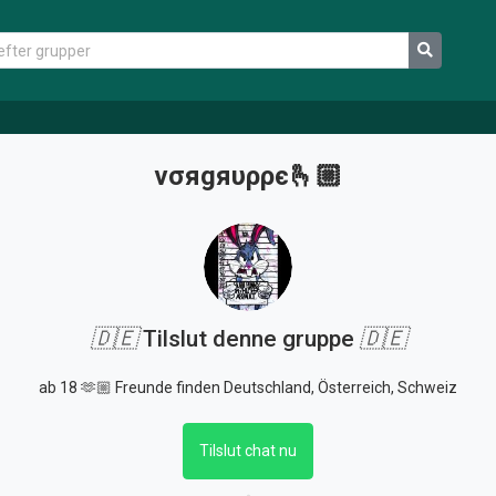
νσяgяυρρє🫰🏼
🇩🇪
Tilslut denne gruppe
🇩🇪
ab 18 🫶🏼 Freunde finden Deutschland, Österreich, Schweiz
Tilslut chat nu