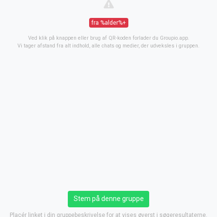
fra %alder%+
Ved klik på knappen eller brug af QR-koden forlader du Groupio.app.
Vi tager afstand fra alt indhold, alle chats og medier, der udveksles i gruppen.
Stem på denne gruppe
Placér linket i din gruppebeskrivelse for at vises øverst i søgeresultaterne.