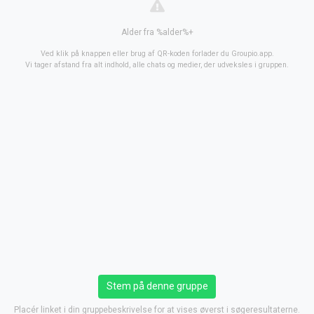
Alder fra %alder%+
Ved klik på knappen eller brug af QR-koden forlader du Groupio.app.
Vi tager afstand fra alt indhold, alle chats og medier, der udveksles i gruppen.
Stem på denne gruppe
Placér linket i din gruppebeskrivelse for at vises øverst i søgeresultaterne.