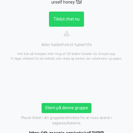
urself honey 🥰💃
Tilslut chat nu
Alder %alderFra% til %alderTil%
Ved klik på knappen eller brug af QR-koden forlader du Groupio.app.
Vi tager afstand fra alt indhold, alle chats og medier, der udveksles i gruppen.
Stem på denne gruppe
Placér linket i din gruppebeskrivelse for at vises øverst i
søgeresultaterne.
https://dk.groupio.app/vote/rq52V9YB