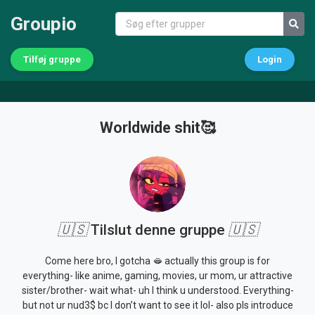
Groupio
Tilføj gruppe
Login
Worldwide shit🥰
🇺🇸
Tilslut denne gruppe
🇺🇸
Come here bro, I gotcha 🫦 actually this group is for
everything- like anime, gaming, movies, ur mom, ur attractive
sister/brother- wait what- uh I think u understood. Everything-
but not ur nud3$ bc I don’t want to see it lol- also pls introduce