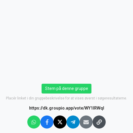
Stem på denne gruppe
Placér linket i din gruppebeskrivelse for at vises øverst i søgeresultaterne.
https://dk.groupio.app/vote/WY1lRWql