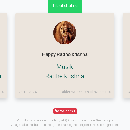
Tilslut chat nu
Happy Radhe krishna
Musik
r
Radhe krishna
il%
23.10.2024
Alder %alderFra% til %alderTil%
14
fra %alder%+
Ved klik på knappen eller brug af QR-koden forlader du Groupio.app.
Vi tager afstand fra alt indhold, alle chats og medier, der udveksles i gruppen.