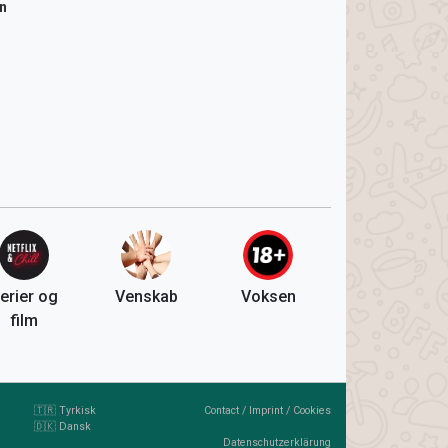
n
erier og
Venskab
Voksen
film
🇹🇷 Tyrkisk
Contact
/
Imprint
/
Cookies
🇩🇰 Dansk
Datenschutzerklärung