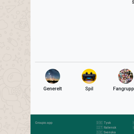
Generelt
Spil
Fangrupp
Groupio.app
🇩🇪 Tysk
🇮🇹 Italiensk
🇸🇪 Svenska