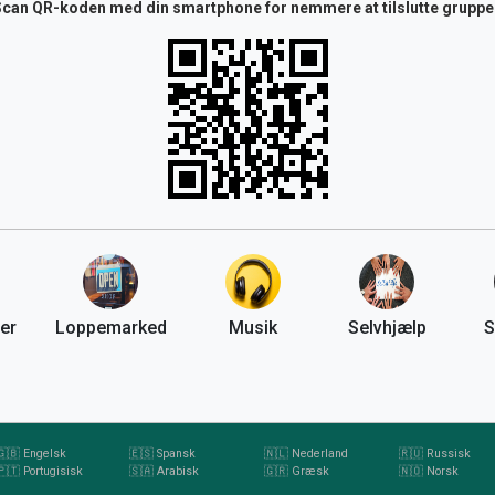
Scan QR-koden med din smartphone for nemmere at tilslutte gruppe
er
Loppemarked
Musik
Selvhjælp
S
🇬🇧 Engelsk
🇪🇸 Spansk
🇳🇱 Nederland
🇷🇺 Russisk
🇵🇹 Portugisisk
🇸🇦 Arabisk
🇬🇷 Græsk
🇳🇴 Norsk