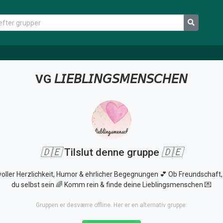
VG 𝘓𝘐𝘌𝘉𝘓𝘐𝘕𝘎𝘚𝘔𝘌𝘕𝘚𝘊𝘏𝘌𝘕
🇩🇪
Tilslut denne gruppe
🇩🇪
oller Herzlichkeit, Humor & ehrlicher Begegnungen 💕 Ob Freundschaft, F
du selbst sein 🌈 Komm rein & finde deine Lieblingsmenschen 💌
Gruppen er desværre offline. Her er en alternativ gruppe: