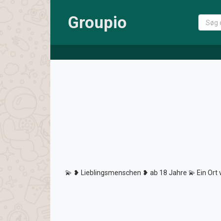
Groupio
💫 ❥ Lieblingsmenschen ❥ ab 18 Jahre 💫 Ein Ort v