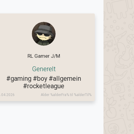
RL Gamer J/M
Generelt
#gaming
#boy
#allgemein
#rocketleague
.04.2026
Alder %alderFra% til %alderTil%