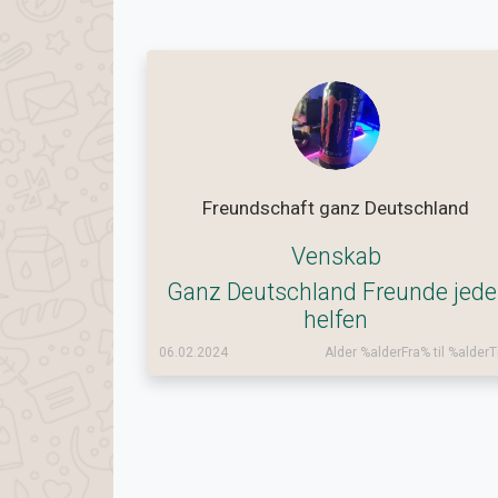
Freundschaft ganz Deutschland
Venskab
Ganz Deutschland Freunde jede
helfen
06.02.2024
Alder %alderFra% til %alderT