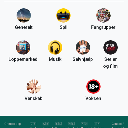
Generelt
Spil
Fangrupper
Loppemarked
Musik
Selvhjælp
Serier
og film
Venskab
Voksen
Groupio.app
🇩🇪
🇬🇧
🇪🇸
🇳🇱
🇷🇺
🇹🇷
Contact
/