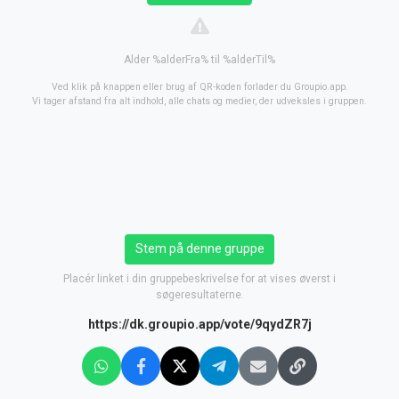
Alder %alderFra% til %alderTil%
Ved klik på knappen eller brug af QR-koden forlader du Groupio.app.
Vi tager afstand fra alt indhold, alle chats og medier, der udveksles i gruppen.
Stem på denne gruppe
Placér linket i din gruppebeskrivelse for at vises øverst i
søgeresultaterne.
https://dk.groupio.app/vote/9qydZR7j