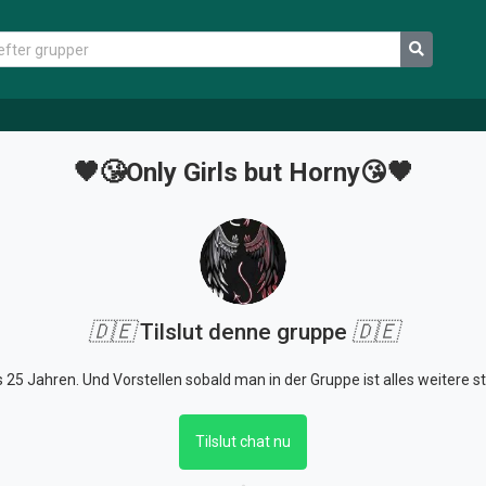
🖤😘Only Girls but Horny😘🖤
🇩🇪
Tilslut denne gruppe
🇩🇪
s 25 Jahren. Und Vorstellen sobald man in der Gruppe ist alles weitere s
Tilslut chat nu