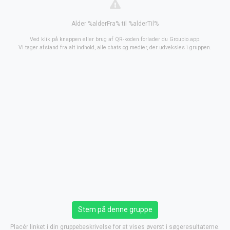
Alder %alderFra% til %alderTil%
Ved klik på knappen eller brug af QR-koden forlader du Groupio.app.
Vi tager afstand fra alt indhold, alle chats og medier, der udveksles i gruppen.
Stem på denne gruppe
Placér linket i din gruppebeskrivelse for at vises øverst i søgeresultaterne.