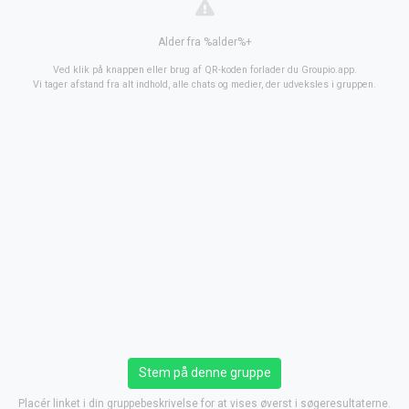
Alder fra %alder%+
Ved klik på knappen eller brug af QR-koden forlader du Groupio.app.
Vi tager afstand fra alt indhold, alle chats og medier, der udveksles i gruppen.
Stem på denne gruppe
Placér linket i din gruppebeskrivelse for at vises øverst i søgeresultaterne.