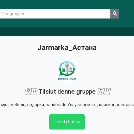
Jarmarka_Астана
🇷🇺
Tilslut denne gruppe
🇷🇺
ика, мебель, подарки, handmade Услуги: ремонт, клининг, доставка
Tilslut chat nu