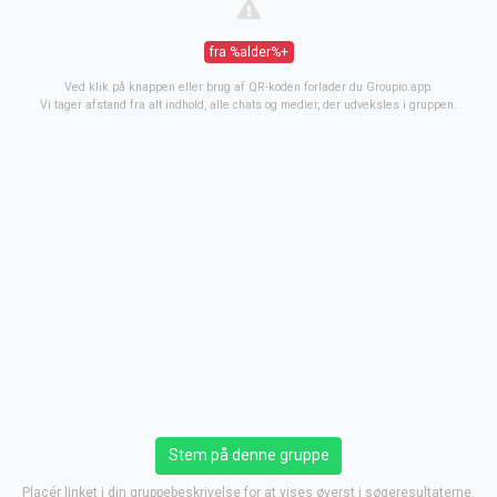
fra %alder%+
Ved klik på knappen eller brug af QR-koden forlader du Groupio.app.
Vi tager afstand fra alt indhold, alle chats og medier, der udveksles i gruppen.
Stem på denne gruppe
Placér linket i din gruppebeskrivelse for at vises øverst i søgeresultaterne.