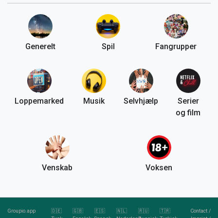
Generelt
Spil
Fangrupper
Loppemarked
Musik
Selvhjælp
Serier
og film
Venskab
Voksen
Groupio.app
🇩🇪
🇬🇧
🇪🇸
🇳🇱
🇷🇺
🇹🇷
Contact
/