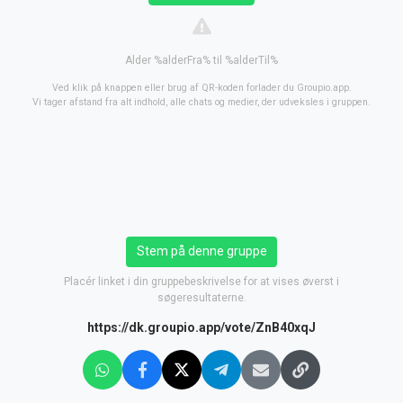
Alder %alderFra% til %alderTil%
Ved klik på knappen eller brug af QR-koden forlader du Groupio.app.
Vi tager afstand fra alt indhold, alle chats og medier, der udveksles i gruppen.
Stem på denne gruppe
Placér linket i din gruppebeskrivelse for at vises øverst i
søgeresultaterne.
https://dk.groupio.app/vote/ZnB40xqJ