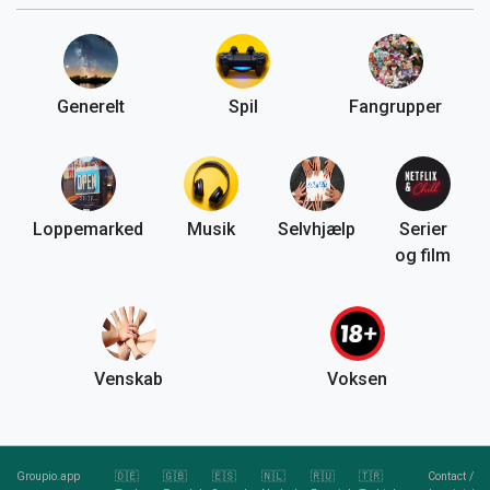
Generelt
Spil
Fangrupper
Loppemarked
Musik
Selvhjælp
Serier
og film
Venskab
Voksen
Groupio.app
🇩🇪
🇬🇧
🇪🇸
🇳🇱
🇷🇺
🇹🇷
Contact
/