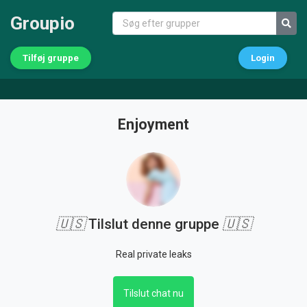
Groupio
Tilføj gruppe
Login
Enjoyment
🇺🇸
Tilslut denne gruppe
🇺🇸
Real private leaks
Tilslut chat nu