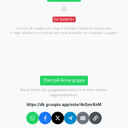
fra %alder%+
Ved klik på knappen eller brug af QR-koden forlader du Groupio.app.
Vi tager afstand fra alt indhold, alle chats og medier, der udveksles i gruppen.
Stem på denne gruppe
Placér linket i din gruppebeskrivelse for at vises øverst i
søgeresultaterne.
https://dk.groupio.app/vote/4nQmrKnM