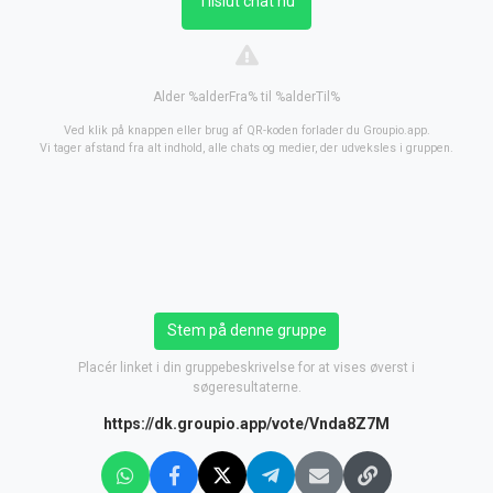
Tilslut chat nu
Alder %alderFra% til %alderTil%
Ved klik på knappen eller brug af QR-koden forlader du Groupio.app.
Vi tager afstand fra alt indhold, alle chats og medier, der udveksles i gruppen.
Stem på denne gruppe
Placér linket i din gruppebeskrivelse for at vises øverst i
søgeresultaterne.
https://dk.groupio.app/vote/Vnda8Z7M