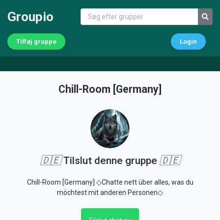
Groupio
Tilføj gruppe
Login
Chill-Room [Germany]
🇩🇪
Tilslut denne gruppe
🇩🇪
Chill-Room [Germany] ◇Chatte nett über alles, was du
möchtest mit anderen Personen◇